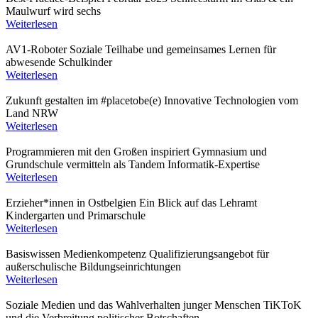
Maulwurf wird sechs
Weiterlesen
AV1-Roboter
Soziale Teilhabe und gemeinsames Lernen für
abwesende Schulkinder
Weiterlesen
Zukunft gestalten im #placetobe(e)
Innovative Technologien vom
Land NRW
Weiterlesen
Programmieren mit den Großen inspiriert
Gymnasium und
Grundschule vermitteln als Tandem Informatik-Expertise
Weiterlesen
Erzieher*innen in Ostbelgien
Ein Blick auf das Lehramt
Kindergarten und Primarschule
Weiterlesen
Basiswissen Medienkompetenz
Qualifizierungsangebot für
außerschulische Bildungseinrichtungen
Weiterlesen
Soziale Medien und das Wahlverhalten junger Menschen
TiKToK
und die Verbreitung politischer Botschaften