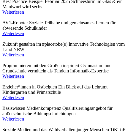
Best-Practice-Beispiel Februar 2025
Schneesturm im Glas & ein
Maulwurf wird sechs
Weiterlesen
AV1-Roboter
Soziale Teilhabe und gemeinsames Lernen für
abwesende Schulkinder
Weiterlesen
Zukunft gestalten im #placetobe(e)
Innovative Technologien vom
Land NRW
Weiterlesen
Programmieren mit den Großen inspiriert
Gymnasium und
Grundschule vermitteln als Tandem Informatik-Expertise
Weiterlesen
Erzieher*innen in Ostbelgien
Ein Blick auf das Lehramt
Kindergarten und Primarschule
Weiterlesen
Basiswissen Medienkompetenz
Qualifizierungsangebot für
außerschulische Bildungseinrichtungen
Weiterlesen
Soziale Medien und das Wahlverhalten junger Menschen
TiKToK