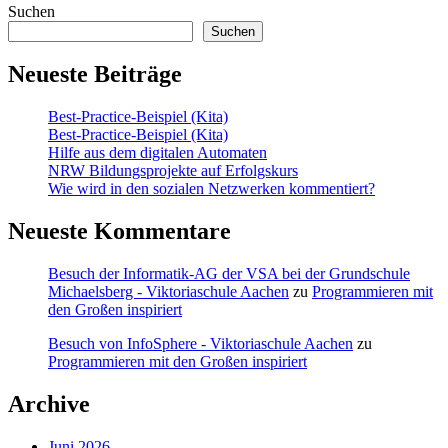
Suchen
Suchen
Neueste Beiträge
Best-Practice-Beispiel (Kita)
Best-Practice-Beispiel (Kita)
Hilfe aus dem digitalen Automaten
NRW Bildungsprojekte auf Erfolgskurs
Wie wird in den sozialen Netzwerken kommentiert?
Neueste Kommentare
Besuch der Informatik-AG der VSA bei der Grundschule
Michaelsberg - Viktoriaschule Aachen
zu
Programmieren mit
den Großen inspiriert
Besuch von InfoSphere - Viktoriaschule Aachen
zu
Programmieren mit den Großen inspiriert
Archive
Juni 2026